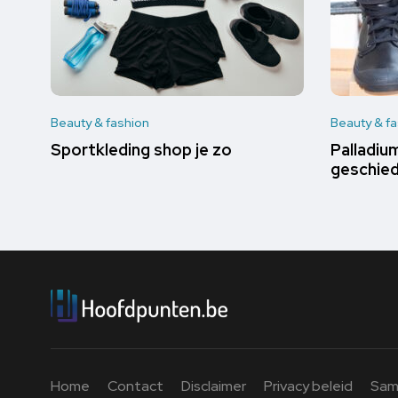
Beauty & fashion
Beauty & f
Sportkleding shop je zo
Palladiu
geschied
Home
Contact
Disclaimer
Privacy beleid
Sam