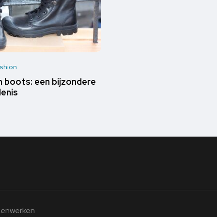
ashion
m boots: een bijzondere
enis
enwerken